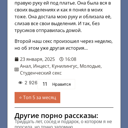
правую руку ей под платье. Она была вся в
своих выделениях и как я понял в моих
тоже. Она достала мою руку и облизала её,
слизав все свои выделения. И так, без
трусиков отправилась домой.
Второй наш секс произошел через неделю,
но об этом уже другая история…
23 января, 2025
16:08
Анал
,
Инцест
,
Кунилингус
,
Молодые
,
Студенческий секс
2 926
11
Нравится
Топ 5 за месяц
Другие порно рассказы:
Тридцать лет, сосед и подарок, о котором я не
просила, но точно запомню