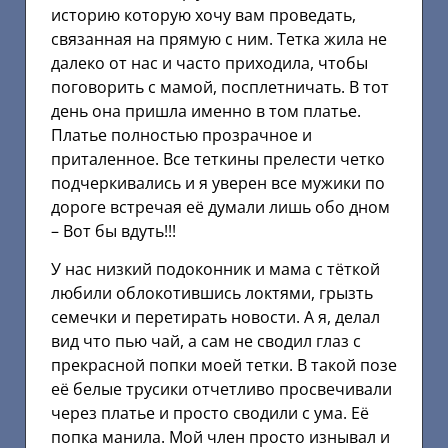
историю которую хочу вам проведать,
связанная на прямую с ним. Тетка жила не
далеко от нас и часто приходила, чтобы
поговорить с мамой, посплетничать. В тот
день она пришла именно в том платье.
Платье полностью прозрачное и
приталенное. Все теткины прелести четко
подчеркивались и я уверен все мужики по
дороге встречая её думали лишь обо дном
– Вот бы вдуть!!!
У нас низкий подоконник и мама с тёткой
любили облокотившись локтями, грызть
семечки и перетирать новости. А я, делал
вид что пью чай, а сам не сводил глаз с
прекрасной попки моей тетки. В такой позе
её белые трусики отчетливо просвечивали
через платье и просто сводили с ума. Её
попка манила. Мой член просто изнывал и