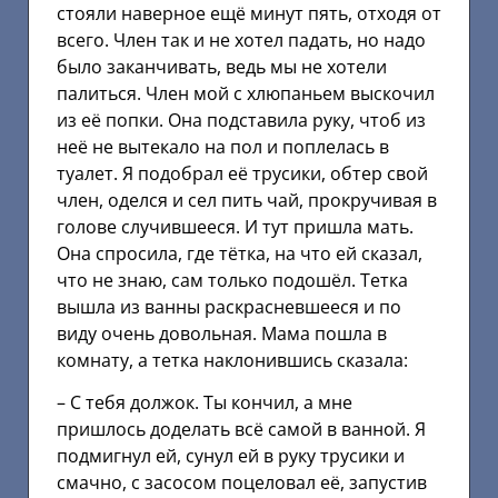
стояли наверное ещё минут пять, отходя от
всего. Член так и не хотел падать, но надо
было заканчивать, ведь мы не хотели
палиться. Член мой с хлюпаньем выскочил
из её попки. Она подставила руку, чтоб из
неё не вытекало на пол и поплелась в
туалет. Я подобрал её трусики, обтер свой
член, оделся и сел пить чай, прокручивая в
голове случившееся. И тут пришла мать.
Она спросила, где тётка, на что ей сказал,
что не знаю, сам только подошёл. Тетка
вышла из ванны раскрасневшееся и по
виду очень довольная. Мама пошла в
комнату, а тетка наклонившись сказала:
– С тебя должок. Ты кончил, а мне
пришлось доделать всё самой в ванной. Я
подмигнул ей, сунул ей в руку трусики и
смачно, с засосом поцеловал её, запустив