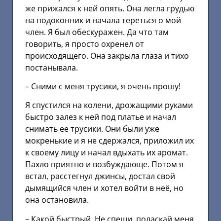
же прижался к ней опять. Она легла грудью
на подоконник и начала тереться о мой
член. Я был обескуражен. Да что там
говорить, я просто охренел от
происходящего. Она закрыла глаза и тихо
постанывала.
– Сними с меня трусики, я очень прошу!
Я спустился на колени, дрожащими руками
быстро залез к ней под платье и начал
снимать ее трусики. Они были уже
мокренькие и я не сдержался, приложил их
к своему лицу и начал вдыхать их аромат.
Пахло приятно и возбуждающе. Потом я
встал, расстегнул джинсы, достал свой
дымящийся член и хотел войти в неё, но
она остановила.
– Какой быстрый. Не спеши, поласкай меня