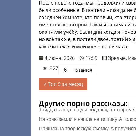
После нового года, мы продолжили св
были особенные. В постели никогда не 
соседней комнате, кто первый, кто втор
имел только второй. Так мы занимались,
окончили учёбу. Были дни когда я ночев
но всё так же, в постели двое, третий жд
как считала я и мой муж – наши чада.
4 июня, 2026
17:59
Зрелые
,
Из
627
6
Нравится
Топ 5 за месяц
Другие порно рассказы:
Тридцать лет, сосед и подарок, о котором 
На краю земли я нашла не тишину. А голо
Пришла на творческую съёмку. А получила 