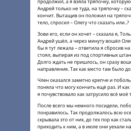
продолжил, а я взяла тряпочку, котору
Андрей только не туда, на тряпочку – с
кончит. Вытащив он положил на тряпочку
тело, спросил – Олегу что сказать или..?
Зови его, если он хочет – сказала я, Тол
Андрей ушёл, а через минуту вошёл Олег
бы я тут лежала – ответила я сбросив на
стоял, выпирая из под спортивных штано
Долго ждать не пришлось, он сразу вошё
направление. Так как место там было д
Член оказался заметно крепче и поболь
поняла что могу кончить ещё раз. И как
я почувствовало как затрусило всё моё 
После всего мы немного посидели, побо
понравилось. Так продолжалось всю осен
скрывала это от них, до тех пор как ста
приходить к ним, а в июле они уехали н