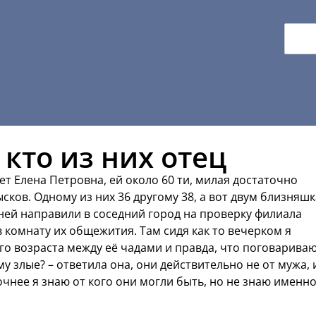
 кто из них отец
ет Елена Петровна, ей около 60 ти, милая достаточно
сков. Одному из них 36 другому 38, а вот двум близняш
 ней направили в соседний город на проверку филиала
в комнату их общежития. Там сидя как то вечерком я
ого возраста между её чадами и правда, что поговарива
му злые? – ответила она, они действительно не от мужа, 
Точнее я знаю от кого они могли быть, но не знаю именн