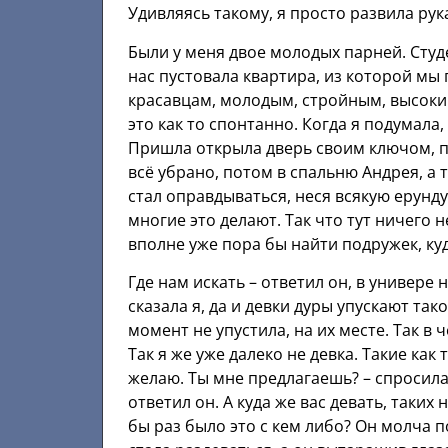
Удивляясь такому, я просто развила рука
Были у меня двое молодых парней. Студе
нас пустовала квартира, из которой мы 
красавцам, молодым, стройным, высоким
это как то спонтанно. Когда я подумала
Пришла открыла дверь своим ключом, пр
всё убрано, потом в спальню Андрея, а 
стал оправдываться, неся всякую ерунду.
многие это делают. Так что тут ничего н
вполне уже пора бы найти подружек, куд
Где нам искать – ответил он, в универе
сказала я, да и девки дуры упускают так
момент не упустила, на их месте. Так в ч
Так я же уже далеко не девка. Такие как 
желаю. Ты мне предлагаешь? – спросила 
ответил он. А куда же вас девать, таких
бы раз было это с кем либо? Он молча по