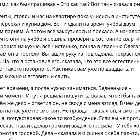
ми, как бы спрашивая – Это как так? Вот так – сказала он
нты, стояли и нас на квартире пока учились в институте
переехали купив дом. Вот и сдали на время учёбы двум,
 парням. А потом всё закрутилось и поехало. А начало
, что они на учёбе я решила проверить состояние кварти
ошла на кухню, всё чистенько, пошла в спальню Олега
там он в постели. Вытащил руку из под одеяла, покраснел
 На что я остановив его, сказала, что это всё естественн
ет такого позорного. Как никак вам уже по двадцать, и
а можно и вставить и слить.
 нет времени, а после нужно заниматься. Бедненькие –
ой момент. И тут я решила пошутить, сказав, что я бы та
ём же дело – ответил он, не сводя с меня взгляд. В чём д
ты на нас уже не смотрят. Не правда – сказал он, я смотрю
я, почувствовав какое то возбуждение. Если вы не прот
 несчастных и сделав громкий выдох, спросила – У тебя хо
мотал головой. Дела – сказала я и скинув с себя пальто,