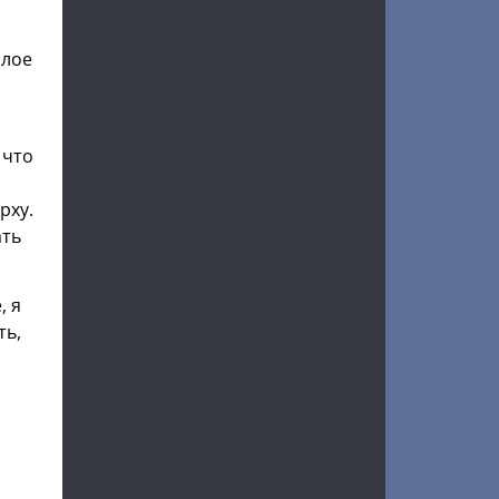
олое
 что
рху.
ать
, я
ть,