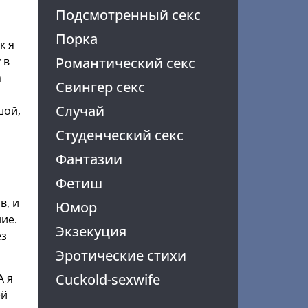
Подсмотренный секс
Порка
к я
 в
Романтический секс
а
Свингер секс
Случай
шой,
Студенческий секс
Фантазии
Фетиш
в, и
Юмор
ие.
Экзекуция
ез
Эротические стихи
Cuckold-sexwife
А я
ей