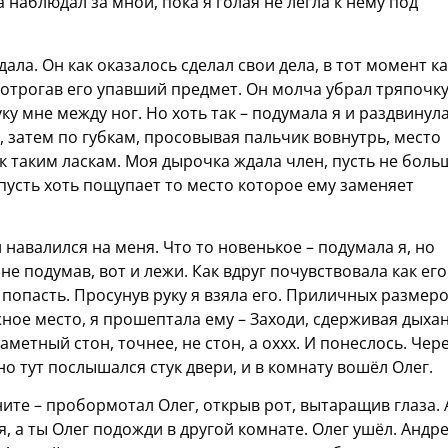
 наблюдал за мной, пока я голая не легла к нему под
дала. Он как оказалось сделал свои дела, в тот момент ка
потрогав его упавший предмет. Он молча убрал тряпочку
ку мне между ног. Но хоть так – подумала я и раздвинул
, затем по губкам, просовывая пальчик вовнутрь, место
 таким ласкам. Моя дырочка ждала член, пусть не боль
, пусть хоть пощупает то место которое ему заменяет
навалился на меня. Что то новенькое – подумала я, но
 не подумав, вот и лежи. Как вдруг почувствовала как его
попасть. Просунув руку я взяла его. Приличных размеро
жное место, я прошептала ему – Заходи, сдерживая дыхан
метный стон, точнее, не стон, а оххх. И понеслось. Чер
но тут послышался стук двери, и в комнату вошёл Олег.
ите – пробормотал Олег, открыв рот, вытаращив глаза. 
я, а ты Олег подожди в другой комнате. Олег ушёл. Андр