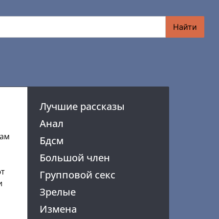
Найти
Лучшие рассказы
Анал
кам
Бдсм
Большой член
ют
Групповой секс
и
Зрелые
о
Измена