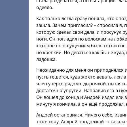
стала раздеваться, а он вытаращив глаза
одеяло.
Как только легла сразу поняла, что опоз
зашла. Зачем пригласил? – спросила я, 
которую сделал свои дела, и просунул ру
ноги. Он погладил по волоскам на лобке
которое по ощущениям было готово не к
но крепкий. Но деваться как бы не куда
ладошка.
Неожиданно для меня он приподнялся и 
пусть тешется, куда же его девать, легла
член упёрся рядом с дырочкой, пытаясь 
достаточно упругий. Направив его в ну
Он вошёл до конца и Андрей издал ели за
минуту я кончила, а он ещё продолжал, 
Андрей остановился. Ничего себе, извин
тоже хочу. Андрей продолжай – сказала 