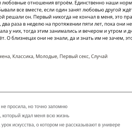
ои любовные отношения втроём. Единственно наши нор
бывали все вместе, если один занят любовью другой ждё
ой решали он. Первый никогда не кончал в меня, это пр
 два раза в неделю на протяжении пяти лет, пока они не
ала у них, тогда этим занимались и вечером и утром и д
ёт. О близнецах они не знали, да и знать им не зачем, эт
мена
,
Классика
,
Молодые
,
Первый секс
,
Случай
я не просила, но точно запомню
с, который ждал меня всю жизнь
урок искусства, о котором не рассказывают в универе