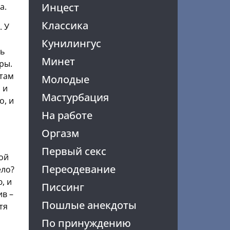
Инцест
а.
Классика
. У
Кунилингус
сь
Минет
ры.
 там
Молодые
 и
Мастурбация
о, и
На работе
Оргазм
Первый секс
кой
Переодевание
ело?
, и
Писсинг
ив –
Пошлые анекдоты
тя
По принуждению