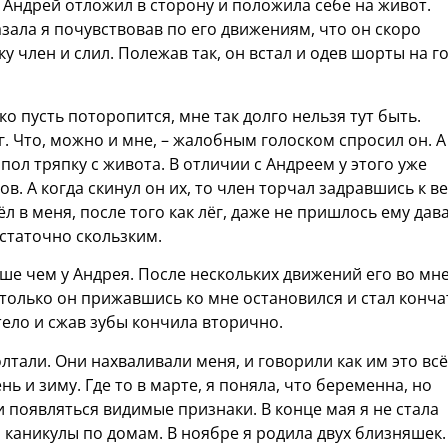
ю Андрей отложил в сторону и положила себе на живот.
казала я почувствовав по его движениям, что он скоро
 член и слил. Полежав так, он встал и одев шорты на г
ько пусть поторопится, мне так долго нельзя тут быть.
. Что, можно и мне, – жалобным голоском спросил он. А
 пол тряпку с живота. В отличии с Андреем у этого уже
в. А когда скинул он их, то член торчал задравшись к ве
л в меня, после того как лёг, даже не пришлось ему дав
остаточно скользким.
ше чем у Андрея. После нескольких движений его во мне
 только он прижавшись ко мне остановился и стал конча
тело и сжав зубы кончила вторично.
лтали. Они нахваливали меня, и говорили как им это всё
ь и зиму. Где то в марте, я поняла, что беременна, но
ли появляться видимые признаки. В конце мая я не стала
а каникулы по домам. В ноябре я родила двух близняшек.