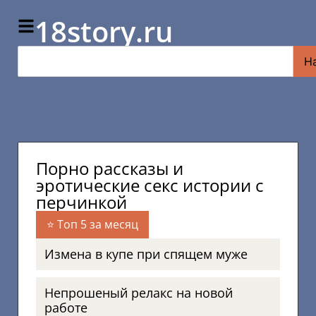
18story.ru
Н
Порно рассказы и
эротические секс истории с
перчинкой
Топ 5 за месяц
Измена в купе при спящем муже
Непрошеный релакс на новой
работе